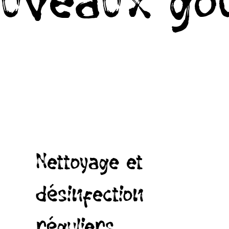
uveaux go
Nettoyage et
désinfection
réguliers