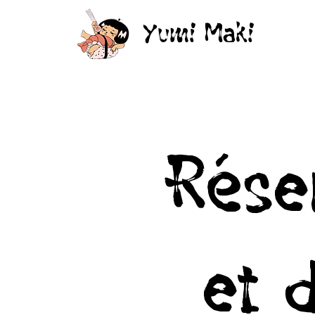
Yumi Maki
Rése
et 