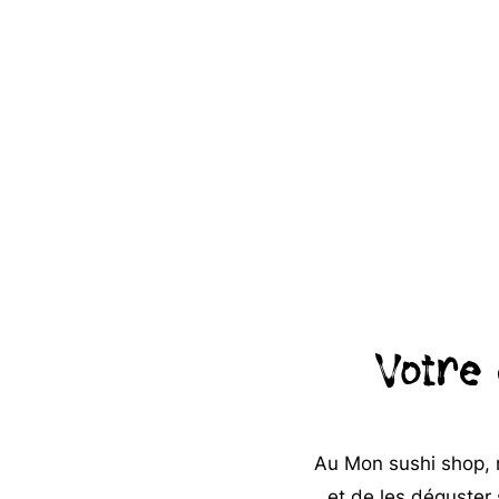
Votre 
Au Mon sushi shop, n
et de les déguster