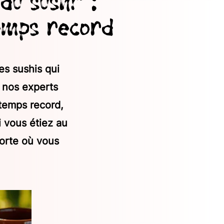
 du sushi" :
temps record
s sushis qui
, nos experts
 temps record,
 vous étiez au
porte où vous