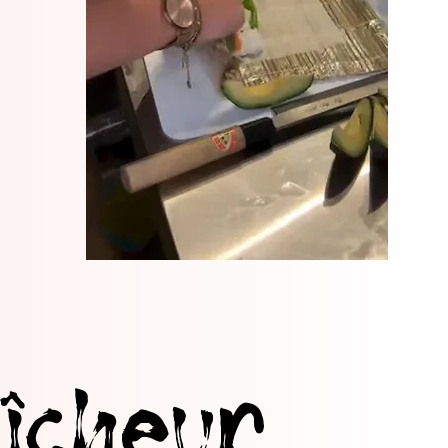
îcheur