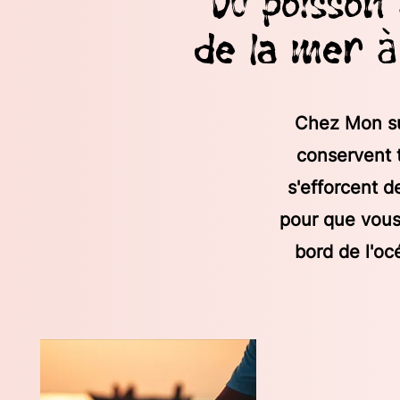
Du poisson 
de la mer à
Chez Mon su
conservent t
s'efforcent d
pour que vous
bord de l'oc