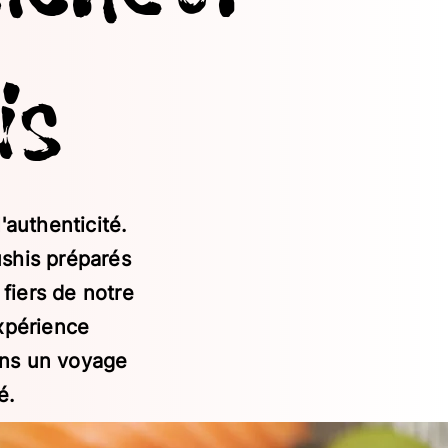
is
'authenticité.
shis préparés
fiers de notre
xpérience
ans un voyage
é.