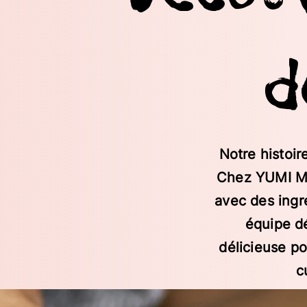
d
Notre histoir
Chez YUMI MA
avec des ingr
équipe d
délicieuse p
c