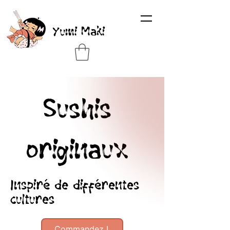
Yumi Maki
Sushis
originaux
Inspiré de différentes
cultures
Commandez !